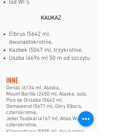
lód WI 5.
KAUKAZ
Elbrus (5642 m),
dwunastokrotnie,
Kazbek (5047 m), trzykrotnie,
Uszba (4696 m) 50 m od szczytu
INNE
Denali (6134 m), Alaska,
Mount Barille (2450 m), Alaska, solo,
Pico de Orizaba (5642 m),
Demawend (5671 m), Góry Elburs,
czterokrotnie,
Jebel Toubkal (4167 m), Atlas Wysoki,
czterokrotnie,
Kilimandżaro (5895 m), dwukrotnie,